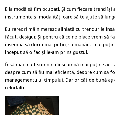
E la modă să fim ocupați. Și cum fiecare trend își
instrumente și modalități care să te ajute să lung
Eu rareori mă nimeresc aliniată cu trendurile însă 
făcut, desigur. Și pentru că ce ne place vrem să f
însemna să dorm mai puțin, să mănânc mai puțin sa
început să o fac și le-am prins gustul.
Însă mai mult somn nu înseamnă mai puține activit
despre cum să fiu mai eficientă, despre cum să fo
managementului timpului. Dar oricât de bună aș d
celorlalți.