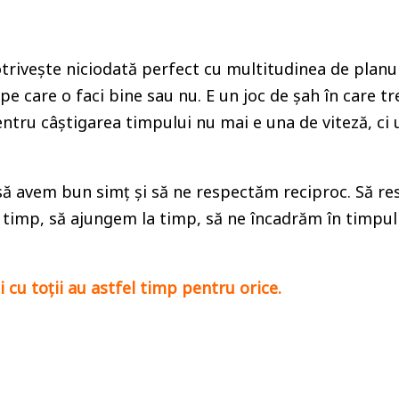
trivește niciodată perfect cu multitudinea de planuri
care o faci bine sau nu. E un joc de șah în care treb
ntru câștigarea timpului nu mai e una de viteză, ci u
ant să avem bun simț și să ne respectăm reciproc. Să 
imp, să ajungem la timp, să ne încadrăm în timpul 
i cu toții au astfel timp pentru orice.