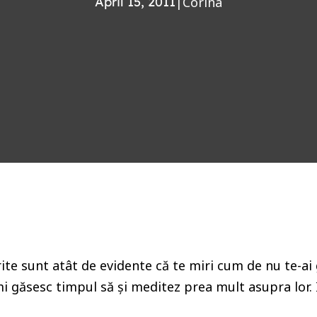
April 15, 2011
|
Corina
rite sunt atât de evidente că te miri cum de nu te-a
îmi găsesc timpul să și meditez prea mult asupra lor.