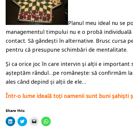
Planul meu ideal nu se po
managementul timpului nu e o probă individuală pe 
contact. Să gândești în alternative. Brusc cursa pe
pentru că presupune schimbări de mentalitate.
Și ca orice joc în care intervin și alții e import
așteptăm rândul…pe românește: să confirmăm la t
ales când depind și alții de ele…
Într-o lume ideală toți oamenii sunt buni șahiști ș
Share this:
Click
Click
Click
Click
to
to
to
to
share
share
email
share
on
on
a
on