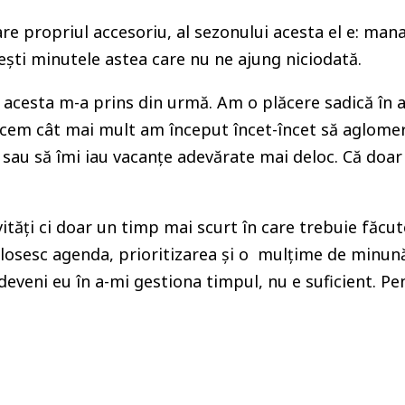
 are propriul accesoriu, al sezonului acesta el e: m
ești minutele astea care nu ne ajung niciodată.
acesta m-a prins din urmă. Am o plăcere sadică în a t
acem cât mai mult am început încet-încet să aglomere
u să îmi iau vacanțe adevărate mai deloc. Că doar l
ăți ci doar un timp mai scurt în care trebuie făcut
losesc agenda, prioritizarea și o mulțime de minună
eveni eu în a-mi gestiona timpul, nu e suficient. Pe