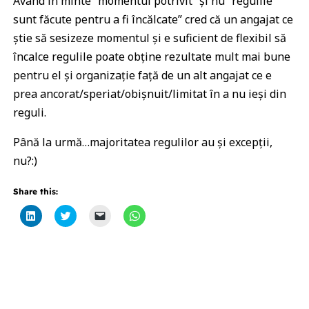
Având în minte “momentul potrivit” și nu “regulile
sunt făcute pentru a fi încălcate” cred că un angajat ce
știe să sesizeze momentul și e suficient de flexibil să
încalce regulile poate obține rezultate mult mai bune
pentru el și organizație față de un alt angajat ce e
prea ancorat/speriat/obișnuit/limitat în a nu ieși din
reguli.
Până la urmă…majoritatea regulilor au și excepții,
nu?:)
Share this:
Click
Click
Click
Click
to
to
to
to
share
share
email
share
on
on
a
on
LinkedIn
Twitter
link
WhatsApp
(Opens
(Opens
to
(Opens
in
in
a
in
new
new
friend
new
window)
window)
(Opens
window)
in
new