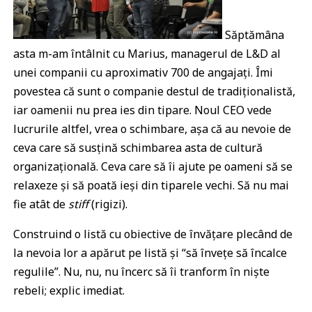
Săptămâna
asta m-am întâlnit cu Marius, managerul de L&D al
unei companii cu aproximativ 700 de angajați. Îmi
povestea că sunt o companie destul de tradiționalistă,
iar oamenii nu prea ies din tipare. Noul CEO vede
lucrurile altfel, vrea o schimbare, așa că au nevoie de
ceva care să susțină schimbarea asta de cultură
organizațională. Ceva care să îi ajute pe oameni să se
relaxeze și să poată ieși din tiparele vechi. Să nu mai
fie atât de
stiff
(rigizi).
Construind o listă cu obiective de învățare plecând de
la nevoia lor a apărut pe listă și “să învețe să încalce
regulile”. Nu, nu, nu încerc să îi tranform în niște
rebeli; explic imediat.