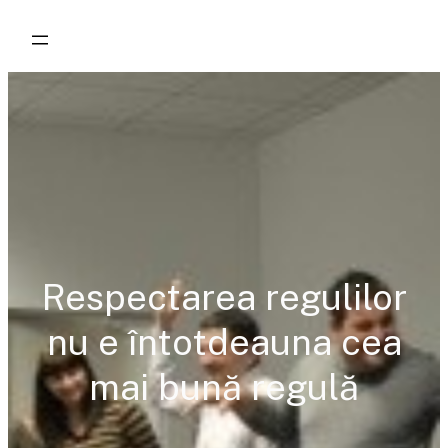
Skip
to
content
Respectarea regulilor
nu e întotdeauna cea
mai bună regulă