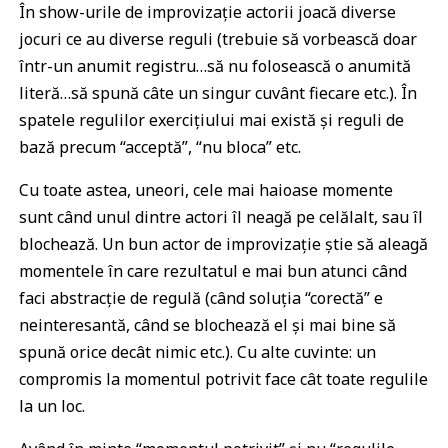
În show-urile de improvizație actorii joacă diverse
jocuri ce au diverse reguli (trebuie să vorbească doar
într-un anumit registru…să nu folosească o anumită
literă…să spună câte un singur cuvânt fiecare etc.). În
spatele regulilor exercițiului mai există și reguli de
bază precum “acceptă”, “nu bloca” etc.
Cu toate astea, uneori, cele mai haioase momente
sunt când unul dintre actori îl neagă pe celălalt, sau îl
blochează. Un bun actor de improvizație știe să aleagă
momentele în care rezultatul e mai bun atunci când
faci abstracție de regulă (când soluția “corectă” e
neinteresantă, când se blochează el și mai bine să
spună orice decât nimic etc.). Cu alte cuvinte: un
compromis la momentul potrivit face cât toate regulile
la un loc.