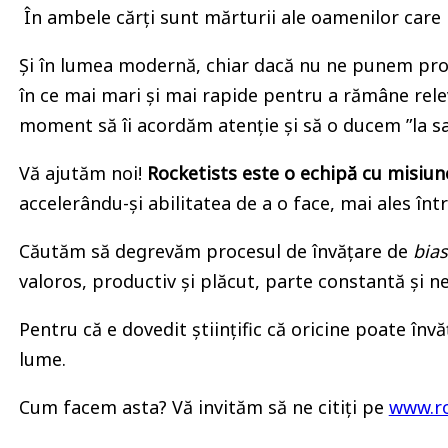
În ambele cărți sunt mărturii ale oamenilor care pu
Și în lumea modernă, chiar dacă nu ne punem probl
în ce mai mari și mai rapide pentru a rămâne relev
moment să îi acordăm atenție și să o ducem ”la sa
Vă ajutăm noi!
Rocketists este o echipă cu misiune
accelerându-și abilitatea de a o face, mai ales î
Căutăm să degrevăm procesul de învățare de
bias
valoros, productiv și plăcut, parte constantă și n
Pentru că e dovedit științific că oricine poate înv
lume.
Cum facem asta? Vă invităm să ne citiți pe
www.ro