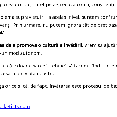
neau cu toții preț pe a-și educa copiii, conștienți fi
ema supraviețuirii la același nivel, suntem confrun
anți. Prin urmare, nu putem ignora cât de prețioasă 
lă”.
a de a promova o cultură a învățării.
Vrem să ajutăm
ntr-un mod autonom.
-ul că e doar ceva ce ”trebuie” să facem când suntem
ecesară din viața noastră.
ăța orice și că, de fapt, învățarea este procesul de b
cketists.com
.