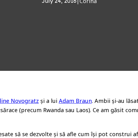
July 24, 2016
|
Corina
line Novogratz
și a lui
Adam Braun
. Ambii și-au lăs
te sărace (precum Rwanda sau Laos). Ce am găsit co
ate să se dezvolte și să afle cum își pot construi afa