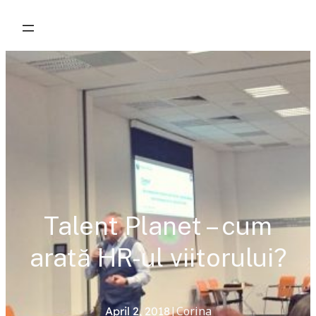
Skip
to
content
Talent Planet – cum
arată HR-ul viitorului?
|
Corina
April 2, 2018