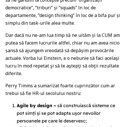
să ne gândim la concepte precum ”organizații
democratice”, ”triburi” și ”squads” în loc de
departamente, ”design thinking” în loc de a bifa pur și
simplu din task-urile alea multe.
Dar dacă nu ne-am lua timp să ne uităm și la CUM am
putea să facem lucrurile altfel, chiar nu am avea nicio
șansă să ajungem vreodată să depășim provocările
actuale. Vorba lui Einstein, e o nebunie să faci acelaşi
lucru în mod repetat şi să te aştepţi să obţii rezultate
diferite.
Perry Timms a sumarizat foarte cuprinzător cum ar
trebui să fie HR-ul secolului nostru:
Agile by design –
să construiască sisteme ce
pot simți și se pot adapta ușor nevoilor
persoanele pe care le deservesc;