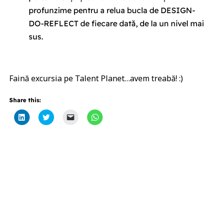
profunzime pentru a relua bucla de DESIGN-
DO-REFLECT de fiecare dată, de la un nivel mai
sus.
Faină excursia pe Talent Planet…avem treabă! :)
Share this:
Click
Click
Click
Click
to
to
to
to
share
share
email
share
on
on
a
on
LinkedIn
Twitter
link
WhatsApp
(Opens
(Opens
to
(Opens
in
in
a
in
new
new
friend
new
window)
window)
(Opens
window)
in
new
window)