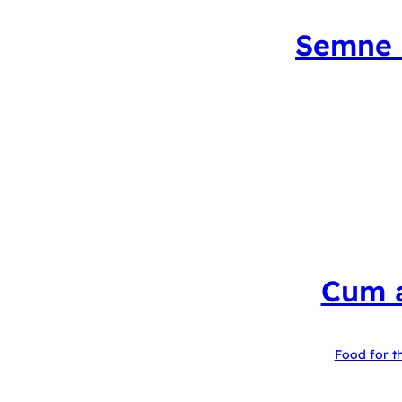
Semne c
Cum a
Food for t