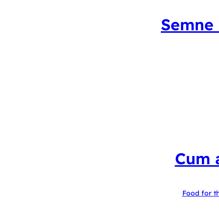
Semne c
Cum a
Food for t