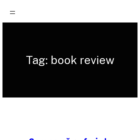
Skip
to
content
Tag:
book review