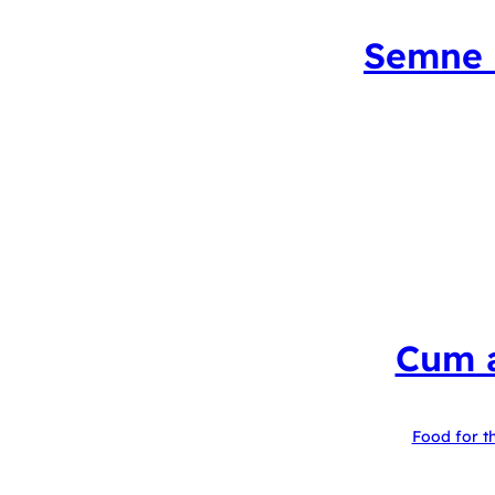
Semne c
Cum a
Food for t