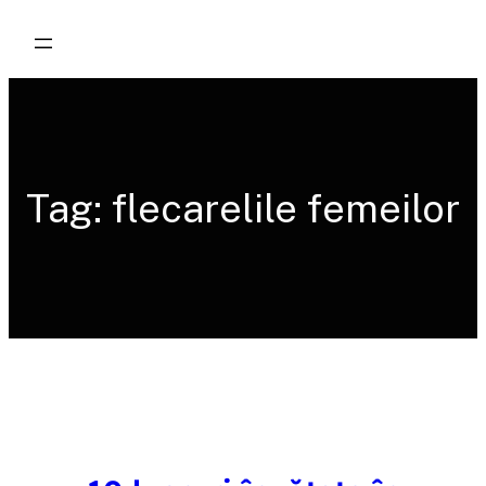
Skip
to
content
Tag:
flecarelile femeilor