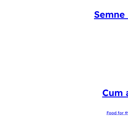
Semne c
Cum a
Food for t