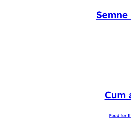
Semne c
Cum a
Food for t