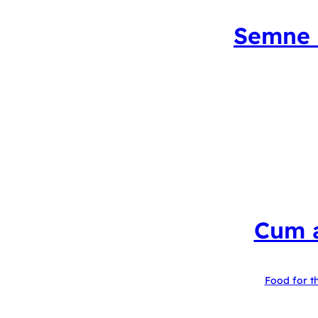
Semne c
Cum a
Food for t