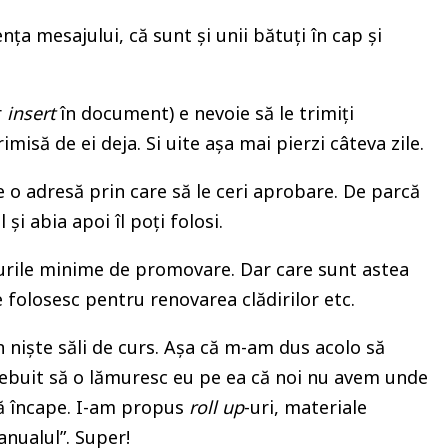
ța mesajului, că sunt și unii bătuți în cap și
r
insert
în document) e nevoie să le trimiți
să de ei deja. Si uite așa mai pierzi câteva zile.
inte o adresă prin care să le ceri aprobare. De parcă
și abia apoi îl poți folosi.
ăsurile minime de promovare. Dar care sunt astea
folosesc pentru renovarea clădirilor etc.
în niște săli de curs. Așa că m-am dus acolo să
rebuit să o lămuresc eu pe ea că noi nu avem unde
că încape. I-am propus
roll up
-uri, materiale
anualul”. Super!