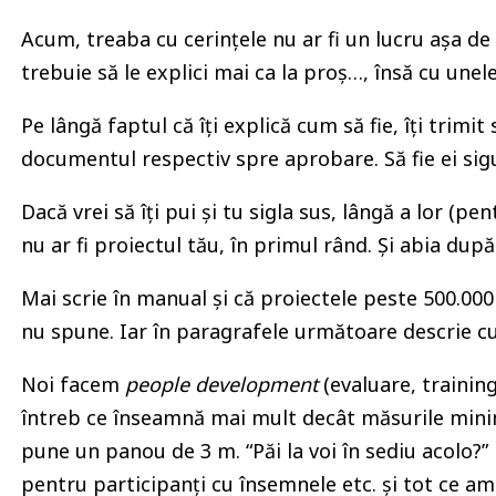
Acum, treaba cu cerințele nu ar fi un lucru așa de 
trebuie să le explici mai ca la proș…, însă cu unele
Pe lângă faptul că îți explică cum să fie, îți trim
documentul respectiv spre aprobare. Să fie ei sigu
Dacă vrei să îți pui și tu sigla sus, lângă a lor (pe
nu ar fi proiectul tău, în primul rând. Și abia după 
Mai scrie în manual și că proiectele peste 500.00
nu spune. Iar în paragrafele următoare descrie cu
Noi facem
people development
(evaluare, training
întreb ce înseamnă mai mult decât măsurile minim
pune un panou de 3 m. “Păi la voi în sediu acolo?
pentru participanți cu însemnele etc. și tot ce am 