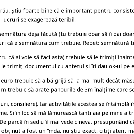
rău. Știu foarte bine că e important pentru consisten
 lucruri se exagerează teribil.
it semnătura deja făcută (tu trebuie doar să îi dai doa
ri că e semnătura cum trebuie. Repet: semnătură trimi
ntru că ai voie să faci asta) trebuie să le trimiți îna
le trimiți documentul cu antetul și îți dau ok-ul pe el 
0 euro trebuie să aibă grijă să ia mai mult decât m
m trebuie să arate panourile de 3m înălțime care se 
uri, consiliere). Iar activitățile acestea se întâmplă 
e. Și în loc să mă lămurească tanti aia pe mine a t
” De parcă în sediu îl mai vede cineva, presupunând 
obținut a fost un “mda, nu știu exact, citiți atent m