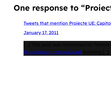
One response to “Proiecte
Tweets that mention Proiecte UE: Capitol
January 17, 2011
[…] This post was mentioned on Twitter by
http://tinyurl.com/4w7eaxt
#peblog […]