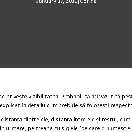
January 17, 2011
|
Corina
ce privește vizibilitatea. Probabil că ați văzut că pe
xplicat în detaliu cum trebuie să folosești respectiv
distanța dintre ele, distanța între ele și restul, cu
rin urmare, pe treaba cu siglele (pe care o numesc ei