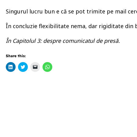
Singurul lucru bun e că se pot trimite pe mail cere
În concluzie flexibilitate nema, dar rigiditate din
În Capitolul 3: despre comunicatul de presă.
Share this:
Click
Click
Click
Click
to
to
to
to
share
share
email
share
on
on
a
on
LinkedIn
Twitter
link
WhatsApp
(Opens
(Opens
to
(Opens
in
in
a
in
new
new
friend
new
window)
window)
(Opens
window)
in
new
window)