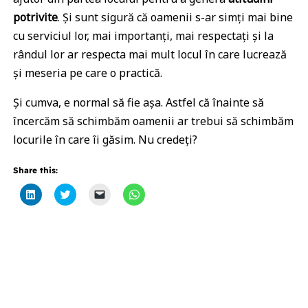
potrivite
. Și sunt sigură că oamenii s-ar simți mai bine
cu serviciul lor, mai importanți, mai respectați și la
rândul lor ar respecta mai mult locul în care lucrează
și meseria pe care o practică.
Și cumva, e normal să fie așa. Astfel că înainte să
încercăm să schimbăm oamenii ar trebui să schimbăm
locurile în care îi găsim. Nu credeți?
Share this:
Click
Click
Click
Click
to
to
to
to
share
share
email
share
on
on
a
on
LinkedIn
Twitter
link
WhatsApp
(Opens
(Opens
to
(Opens
in
in
a
in
new
new
friend
new
window)
window)
(Opens
window)
in
new
window)