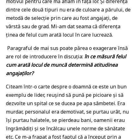
motivul pentru care mă aflam în fața lor. Și diferența
dintre cele două tipuri nu era de culoare a părului, de
metodă de selecție prin care au fost angajați, de
vârstă sau de grad. Mi-am dat seama că diferența
ținea de felul cum arată locul în care lucrează.
Paragraful de mai sus poate părea o exagerare însă
are rol de introducere în discuția:
în ce măsură felul
cum arată locul de muncă determină atitudinea
angajaților?
Citeam într-o carte despre o doamnă ce este un bun
exemplu de lider, reușind să pună pe picioare și să
dezvolte un spital ce se ducea pe apa sâmbetei. Era
murdar, personalul era demotivat, se purtau urât, nu
își purtau halatele, se pierdeau bani, oamenii erau
îngrămădiți și se încălcau unele norme de sănătate
etc. Ce m-a frapat a fost faptul că a început prin a