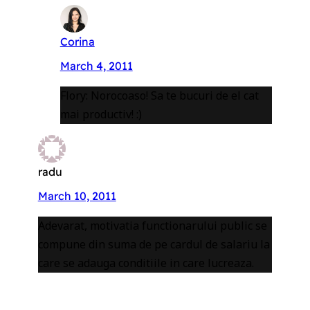
Corina
March 4, 2011
Flory: Norocoaso! Sa te bucuri de el cat
mai productiv! :)
radu
March 10, 2011
Adevarat, motivatia functionarului public se
compune din suma de pe cardul de salariu la
care se adauga conditiile in care lucreaza.