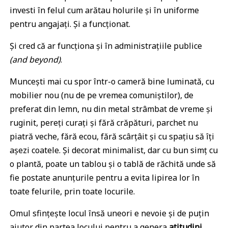
investi în felul cum arătau holurile și în uniforme
pentru angajați. Și a funcționat.
Și cred că ar funcționa și în administrațiile publice
(and beyond)
.
Muncești mai cu spor într-o cameră bine luminată, cu
mobilier nou (nu de pe vremea comuniștilor), de
preferat din lemn, nu din metal strâmbat de vreme și
ruginit, pereți curați și fără crăpături, parchet nu
piatră veche, fără ecou, fără scârțâit și cu spațiu să îți
așezi coatele. Și decorat minimalist, dar cu bun simț cu
o plantă, poate un tablou și o tablă de răchită unde să
fie postate anunțurile pentru a evita lipirea lor în
toate felurile, prin toate locurile.
Omul sfințește locul însă uneori e nevoie și de puțin
ajutor din partea locului pentru a genera
atitudini