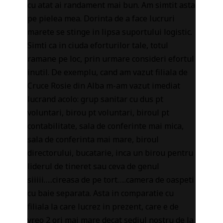
cu atat ai randament mai bun. Am simtit asta
pe pielea mea. Dorinta de a face lucruri
marete se stinge in lipsa suportului logistic.
Simti ca in ciuda eforturilor tale, totul
ramane pe loc, prin urmare consideri efortul
inutil. De exemplu, cand am vazut filiala de
Cruce Rosie din Alba m-am vazut imediat
lucrand acolo: grup sanitar cu dus pt
voluntari, birou pt voluntari, biroul pt
contabilitate, sala de conferinte mai mica,
sala de conferinta mai mare, biroul
directorului, bucatarie, inca un birou pentru
liderul de tineret sau ceva de genul
siiiii…..cireasa de pe tort…..camera de oaspeti
cu baie separata. Asta in comparatie cu
filiala la care lucrez in prezent, care e de
vreo 2 ori mai mare decat sediul nostru de la