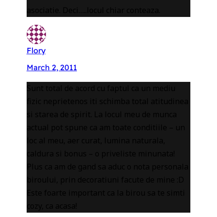
asociatie. Deci…..locul chiar conteaza.
Flory
March 2, 2011
Sunt total de acord cu faptul ca un mediu
fizic neprietenos iti schimba total atitudinea
si starea de spirit. La locul meu de munca
actual pot spune ca am toate conditiile – un
loc al meu, aer curat, lumina naturala,
caldura si bonus – o priveliste minunata!
Plus ca am de gand sa aduc o nota personala
biroului, prin decoratiuni facute de mine :D
Este foarte important ca la birou sa te simti
cozy, ca acasa!