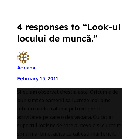
4 responses to “Look-ul
locului de muncă.”
Adriana
February 15, 2011
Si eu am observat chestia asta. Oricum e de
bun simt ca oamenii sa lucreze mai bine
intr-un mediu cat mai potrivit pentr
activitatea pe care o desfasoara. Cu cat ai
suportul logistic de care ai nevoie si cu cat te
simti mai bine, adica cu cat esti mai fericit,