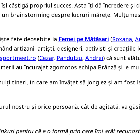
el își câștigă propriul succes. Asta îți dă încredere 
 un brainstorming despre lucruri mărețe. Mulțume
iște fete deosebite la
Femei pe Mătăsari
(
Roxana
,
A
 artizani, artiști, designeri, activiști și creațiile l
sportmeet.ro
(
Cezar
,
Pandutzu
,
Andrei
) că sunt alăt
uporterii au încurajat zgomotos echipa Brânză și le 
lți tineri, în care am învățat să jonglez și am fost
rul nostru și orice persoană, cât de agitată, va găsi 
inkuri pentru că e o formă prin care îmi arăt recunoști