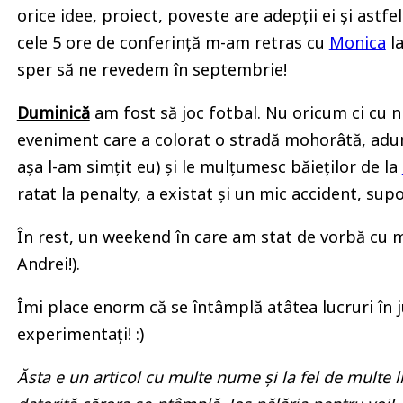
orice idee, proiect, poveste are adepții ei și astf
cele 5 ore de conferință m-am retras cu
Monica
la
sper să ne revedem în septembrie!
Duminică
am fost să joc fotbal. Nu oricum ci cu n
eveniment care a colorat o stradă mohorâtă, adunând
așa l-am simțit eu) și le mulțumesc băieților de la
ratat la penalty, a existat și un mic accident, s
În rest, un weekend în care am stat de vorbă cu mu
Andrei!).
Îmi place enorm că se întâmplă atâtea lucruri în ju
experimentați! :)
Ăsta e un articol cu multe nume și la fel de multe l