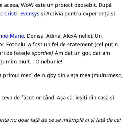
și de aceea, WoW este un proiect deosebit. După
sc
Cristi
,
Evensys
și Activia pentru experiență și
nne-Marie
, Denisa, Adina, AlexAmelie). Un
or. Fotbalul a fost un fel de statement (cel puțin
uri de fete(le
sportive)
. Am dat un gol, dar am
mulțumim mult… O nebunie!
 la primul meci de rugby din viața mea (mulțumesc,
ceva de făcut oricând. Așa că, ieșiți din casă și
nța nu doar față de ce se întâmplă ci și față de cei