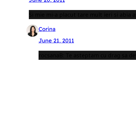
Si mie mi-a placut tare mult ieri si abia
Corina
June 21, 2011
rocsanaB: Te asteptam cu drag sa de