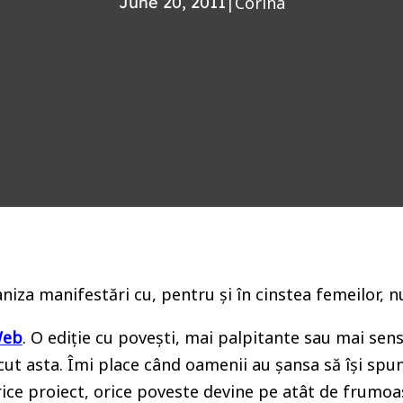
June 20, 2011
|
Corina
niza manifestări cu, pentru și în cinstea femeilor, nu
Web
. O ediție cu povești, mai palpitante sau mai sen
cut asta. Îmi place când oamenii au șansa să își spună
ice proiect, orice poveste devine pe atât de frumoasă