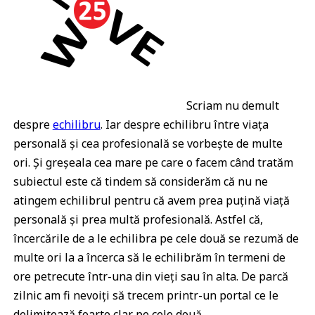
Scriam nu demult
despre
echilibru
. Iar despre echilibru între viața
personală și cea profesională se vorbește de multe
ori. Și greșeala cea mare pe care o facem când tratăm
subiectul este că tindem să considerăm că nu ne
atingem echilibrul pentru că avem prea puțină viață
personală și prea multă profesională. Astfel că,
încercările de a le echilibra pe cele două se rezumă de
multe ori la a încerca să le echilibrăm în termeni de
ore petrecute într-una din vieți sau în alta. De parcă
zilnic am fi nevoiți să trecem printr-un portal ce le
delimitează foarte clar pe cele două.