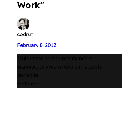
Work”
codrut
February 8, 2012
Multumesc pentru recomandare,
era exact ce aveam nevoie in aceasta
periaoda.
GodBless