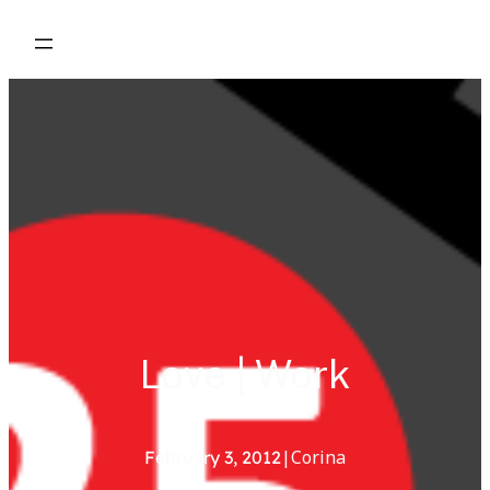
Skip
to
content
Love | Work
|
Corina
February 3, 2012