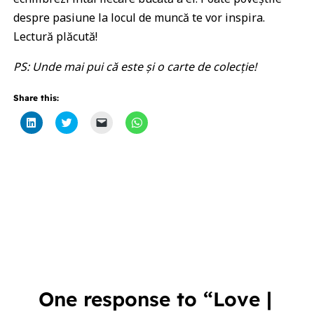
despre pasiune la locul de muncă te vor inspira.
Lectură plăcută!
PS: Unde mai pui că este și o carte de colecție!
Share this:
Click
Click
Click
Click
to
to
to
to
share
share
email
share
on
on
a
on
LinkedIn
Twitter
link
WhatsApp
(Opens
(Opens
to
(Opens
in
in
a
in
new
new
friend
new
window)
window)
(Opens
window)
in
new
window)
One response to “Love |