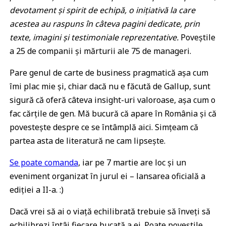
devotament și spirit de echipă, o inițiativă la care
acestea au raspuns în câteva pagini dedicate, prin
texte, imagini și testimoniale reprezentative.
Poveștile
a 25 de companii și mărturii ale 75 de manageri.
Pare genul de carte de business pragmatică așa cum
îmi plac mie și, chiar dacă nu e făcută de Gallup, sunt
sigură că oferă câteva insight-uri valoroase, așa cum o
fac cărțile de gen. Mă bucură că apare în România și că
povestește despre ce se întâmplă aici. Simțeam că
partea asta de literatură ne cam lipsește.
Se poate comanda
, iar pe 7 martie are loc și un
eveniment organizat în jurul ei – lansarea oficială a
ediției a II-a. :)
Dacă vrei să ai o viață echilibrată trebuie să înveți să
echilibrezi întâi fiecare bucată a ei. Poate poveștile