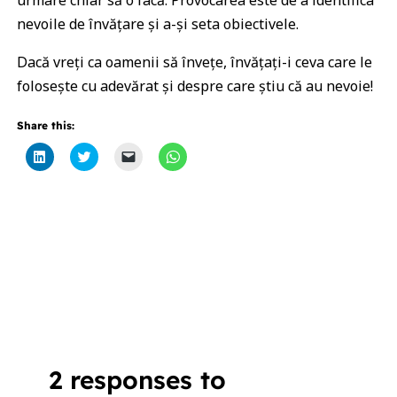
urmare chiar să o facă. Provocarea este de a identifica
nevoile de învățare și a-și seta obiectivele.
Dacă vreți ca oamenii să învețe, învățați-i ceva care le
folosește cu adevărat și despre care știu că au nevoie!
Share this:
Click
Click
Click
Click
to
to
to
to
share
share
email
share
on
on
a
on
LinkedIn
Twitter
link
WhatsApp
(Opens
(Opens
to
(Opens
in
in
a
in
new
new
friend
new
window)
window)
(Opens
window)
in
new
window)
2 responses to