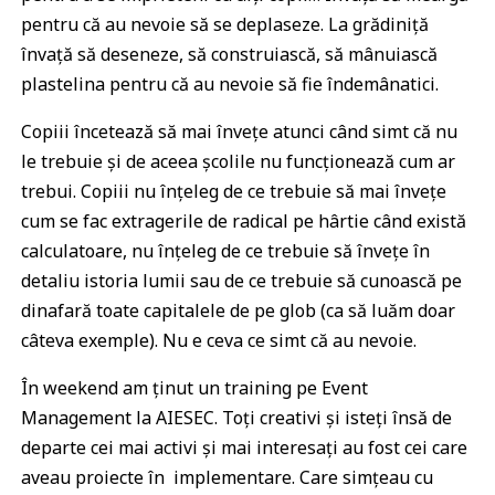
pentru că au nevoie să se deplaseze. La grădiniță
învață să deseneze, să construiască, să mânuiască
plastelina pentru că au nevoie să fie îndemânatici.
Copiii încetează să mai învețe atunci când simt că nu
le trebuie și de aceea școlile nu funcționează cum ar
trebui. Copiii nu înțeleg de ce trebuie să mai învețe
cum se fac extragerile de radical pe hârtie când există
calculatoare, nu înțeleg de ce trebuie să învețe în
detaliu istoria lumii sau de ce trebuie să cunoască pe
dinafară toate capitalele de pe glob (ca să luăm doar
câteva exemple). Nu e ceva ce simt că au nevoie.
În weekend am ținut un training pe Event
Management la AIESEC. Toți creativi și isteți însă de
departe cei mai activi și mai interesați au fost cei care
aveau proiecte în implementare. Care simțeau cu