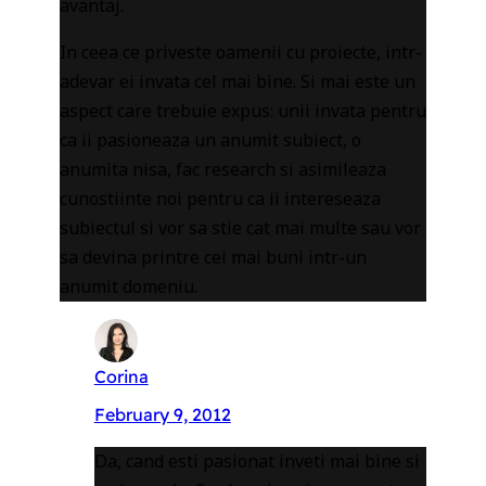
avantaj.
In ceea ce priveste oamenii cu proiecte, intr-
adevar ei invata cel mai bine. Si mai este un
aspect care trebuie expus: unii invata pentru
ca ii pasioneaza un anumit subiect, o
anumita nisa, fac research si asimileaza
cunostiinte noi pentru ca ii intereseaza
subiectul si vor sa stie cat mai multe sau vor
sa devina printre cei mai buni intr-un
anumit domeniu.
Corina
February 9, 2012
Da, cand esti pasionat inveti mai bine si