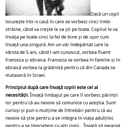
Dacă un copil
locuiește într-o casă în care se vorbesc cinci limbi
străine, când va crește le va ști pe toate. Copilul le va
învăța pe toate cinci la fel de bine și de ușor cum
învață una singură. Am un văr îndepărtat care la
vârsta de 5 ani, când l-am cunoscut, vorbea fluent
franceza și ebraica. Franceza se vorbea în familie și în
ebraică vorbea la grădiniță pentru că din Canada se
mutaseră în Israel.
Principiul după care învață copiii este cel al
necesității.
Învață limbajul pe care îl vorbesc părinții
lor pentru că au nevoie să comunice cu aceștia. Sunt
curioși și pun o mulțime de întrebări pentru că au
nevoie să știe pentru a se integra în viața adulților,
pentru a se împrieteni cu alți copii… Învață să meargă