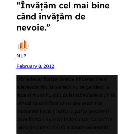
“Învățăm cel mai bine
când învățăm de
nevoie.”
NLP
February 8, 2012
Intr-adevar foarte corecte informatiile si
adevarate. Multi oameni nu se gandesc la
asta si multi nu stiu sa isi stimuleze copii in
sensul ca sa ii faca sa isi dea seama ce
inseamna fiecare lucru in parte pe care il
asimileaza. Copiii trebuie sa stie ca fiecare
lucru pe care il invata ii aduce un anumit