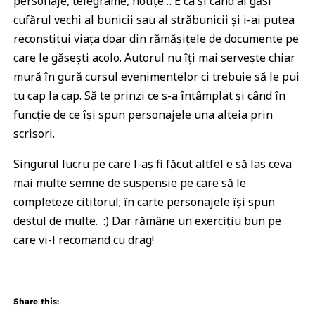
personaje, telegrame, notițe… E ca și când ai găsi
cufărul vechi al bunicii sau al străbunicii și i-ai putea
reconstitui viața doar din rămășițele de documente pe
care le găsești acolo. Autorul nu îți mai servește chiar
mură în gură cursul evenimentelor ci trebuie să le pui
tu cap la cap. Să te prinzi ce s-a întâmplat și când în
funcție de ce își spun personajele una alteia prin
scrisori.
Singurul lucru pe care l-aș fi făcut altfel e să las ceva
mai multe semne de suspensie pe care să le
completeze cititorul; în carte personajele își spun
destul de multe. :) Dar rămâne un exercițiu bun pe
care vi-l recomand cu drag!
Share this: