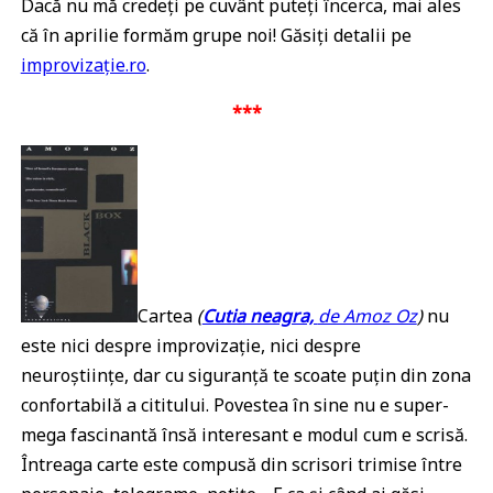
Dacă nu mă credeți pe cuvânt puteți încerca, mai ales
că în aprilie formăm grupe noi! Găsiți detalii pe
improvizație.ro
.
***
Cartea
(
Cutia neagra,
de Amoz Oz
)
nu
este nici despre improvizație, nici despre
neuroștiințe, dar cu siguranță te scoate puțin din zona
confortabilă a cititului. Povestea în sine nu e super-
mega fascinantă însă interesant e modul cum e scrisă.
Întreaga carte este compusă din scrisori trimise între