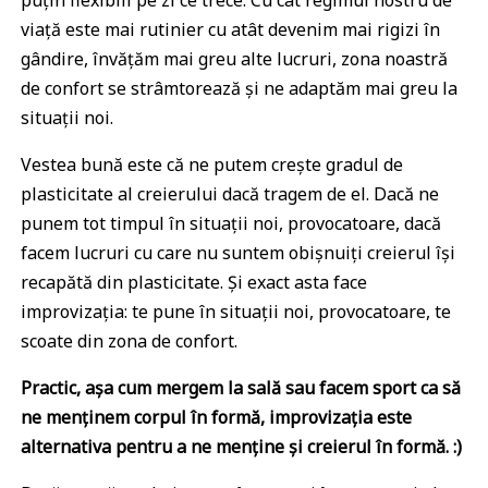
puțin flexibili pe zi ce trece. Cu cât regimul nostru de
viață este mai rutinier cu atât devenim mai rigizi în
gândire, învățăm mai greu alte lucruri, zona noastră
de confort se strâmtorează și ne adaptăm mai greu la
situații noi.
Vestea bună este că ne putem crește gradul de
plasticitate al creierului dacă tragem de el. Dacă ne
punem tot timpul în situații noi, provocatoare, dacă
facem lucruri cu care nu suntem obișnuiți creierul își
recapătă din plasticitate. Și exact asta face
improvizația: te pune în situații noi, provocatoare, te
scoate din zona de confort.
Practic, așa cum mergem la sală sau facem sport ca să
ne menținem corpul în formă, improvizația este
alternativa pentru a ne menține și creierul în formă. :)