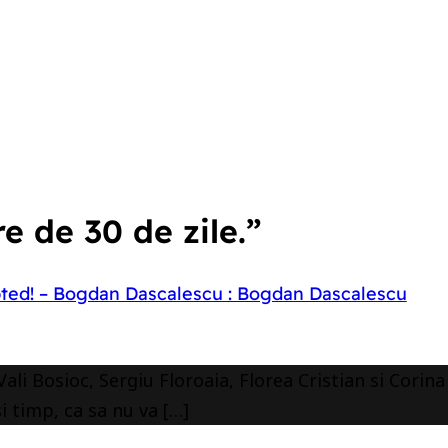
e de 30 de zile.”
ted! – Bogdan Dascalescu : Bogdan Dascalescu
li Bosioc, Sergiu Floroaia, Florea Cristian si Corina
i timp, ca sa nu va […]