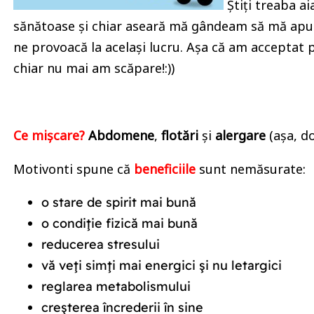
Știți treaba ai
sănătoase și chiar aseară mă gândeam să mă apuc 
ne provoacă la același lucru. Așa că am acceptat p
chiar nu mai am scăpare!:))
Ce mișcare?
Abdomene
,
flotări
și
alergare
(așa, do
Motivonti spune că
beneficiile
sunt nemăsurate:
o stare de spirit mai bună
o condiţie fizică mai bună
reducerea stresului
vă veţi simţi mai energici şi nu letargici
reglarea metabolismului
creşterea încrederii în sine