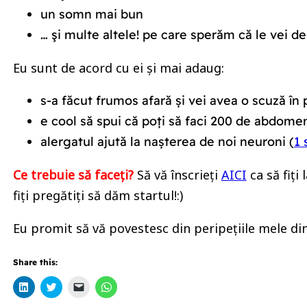
un somn mai bun
… şi multe altele! pe care sperăm că le vei d
Eu sunt de acord cu ei și mai adaug:
s-a făcut frumos afară și vei avea o scuză în p
e cool să spui că poți să faci 200 de abdomene
alergatul ajută la nașterea de noi neuroni (
1 
Ce trebuie să faceți?
Să vă înscrieți
AICI
ca să fiți
fiți pregătiți să dăm startul!:)
Eu promit să vă povestesc din peripețiile mele din 
Share this:
Click
Click
Click
Click
to
to
to
to
share
share
email
share