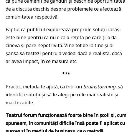
că pune oamenii pe gânduri și deschide oportunitatea
de a discuta deschis despre problemele ce afectează
comunitatea respectivă.
Faptul că publicul explorează propriile soluții iarăși
este bine pentru că nu e ca o rețetă pe care ți-o dă
cineva și pare nepotrivită. Vine tot de la tine și ai
șansa să testezi pentru a vedea: dacă e realistă, dacă
ar avea impact, în ce măsură etc.
***
Practic, metoda te ajută, ca într-un
brainstorming
, să
identifici soluții și să le alegi pe cele mai realiste și
mai fezabile.
Teatrul forum funcționează foarte bine în școli și, cum
spuneam, în comunități dificile însă poate fi aplicat cu
succes și în mediul de business, ca o metodă