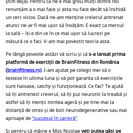
știm deja). Pentru că ne e mai greu mulți dintre noi
renunțăm a o mai face și asta nu face decât să închidă
un cerc vicios. Dacă ne-am menține creierul antrenat
atunci ne-ar fi mai ușor să învățăm. E exact ca mersul
la sală – îți e din ce în ce mai ușor să lucrezi pe
măsură ce o faci. V-am mai povestit teoria asta.
Pe lângă poveste astăzi vă scriu și că
s-a lansat prima
platformă de exerciții de BrainFitness din România
(
brainfitness.ro)
. I-am ajutat pe colegii mei să o
testeze în ultima luna și vă pot garanta că exercițiile
sunt haioase, catchy și funcționează. Ce fac? Te ajută
să îți antrenezi creierul, să îți pui neuronii la treabă și
astfel să îți menții mintea ageră și pe tine mai la
distanță de stres și de boli neurodegenerative sau mai
aproape de
“succesul în carieră”
.
Și pentru că mâine e Moș Nicolae
veți putea găsi pe