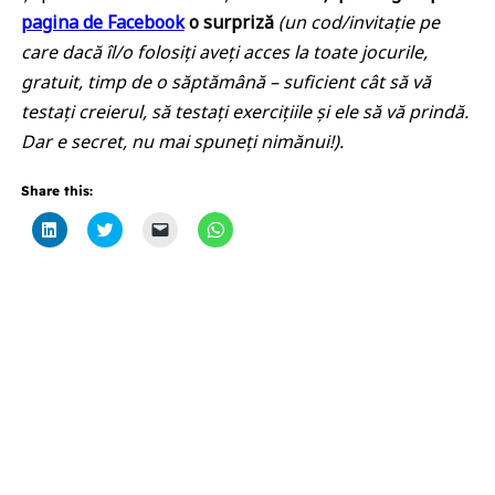
pagina de Facebook
o surpriză
(un cod/invitație pe
care dacă îl/o folosiți aveți acces la toate jocurile,
gratuit, timp de o săptămână – suficient cât să vă
testați creierul, să testați exercițiile și ele să vă prindă.
Dar e secret, nu mai spuneți nimănui!).
Share this:
Click
Click
Click
Click
to
to
to
to
share
share
email
share
on
on
a
on
LinkedIn
Twitter
link
WhatsApp
(Opens
(Opens
to
(Opens
in
in
a
in
new
new
friend
new
window)
window)
(Opens
window)
in
new
window)