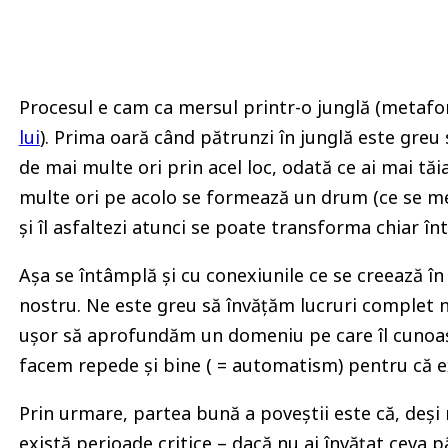
Procesul e cam ca mersul printr-o junglă (metafor
lui
). Prima oară când pătrunzi în junglă este greu să
de mai multe ori prin acel loc, odată ce ai mai tăia
multe ori pe acolo se formează un drum (ce se men
și îl asfaltezi atunci se poate transforma chiar în
Așa se întâmplă și cu conexiunile ce se creează în
nostru. Ne este greu să învățăm lucruri complet n
ușor să aprofundăm un domeniu pe care îl cunoaște
facem repede și bine ( = automatism) pentru că ex
Prin urmare, partea bună a poveștii este că, deși 
există perioade critice – dacă nu ai învățat ceva 