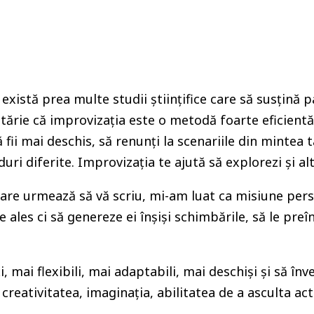
există prea multe studii științifice care să susțină 
u tărie că improvizația este o metodă foarte eficientă
să fii mai deschis, să renunți la scenariile din mintea 
uri diferite. Improvizația te ajută să explorezi și al
re urmează să vă scriu, mi-am luat ca misiune perso
de ales ci să genereze ei înșiși schimbările, să le pr
, mai flexibili, mai adaptabili, mai deschiși și să în
creativitatea, imaginația, abilitatea de a asculta act