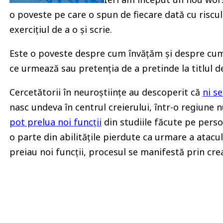
o poveste pe care o spun de fiecare dată cu riscul
exercițiul de a o și scrie.
Este o poveste despre cum învățăm și despre cum 
ce urmează sau pretenția de a pretinde la titlul d
Cercetătorii în neuroștiințe au descoperit că
ni s
nasc undeva în centrul creierului, într-o regiune
pot prelua noi funcții
din studiile făcute pe persoa
o parte din abilitățile pierdute ca urmare a atacu
preiau noi funcții, procesul se manifestă prin cre