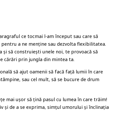
paragraful ce tocmai l-am început sau care să
 pentru a ne menține sau dezvolta flexibilitatea.
ta și să construiești unele noi, te provoacă să
te cărări prin jungla din mintea ta.
nală să ajut oamenii să facă față lumii în care
eîntâmpine, sau cel mult, să se bucure de drum
vețe mai ușor să țină pasul cu lumea în care trăim!
iv și de a se exprima, simțul umorului și înclinația