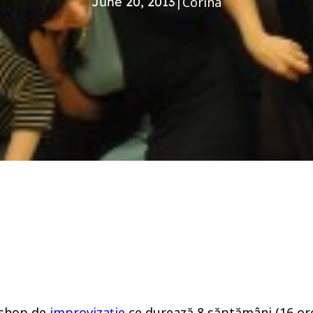
June 20, 2013
|
Corina
rshop de
improvizație
ce durează 8 săptămâni (16 ore