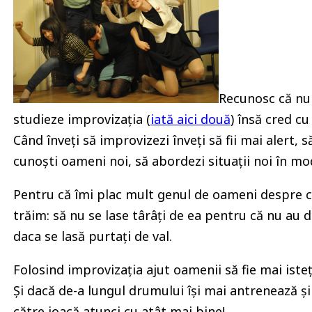
Recunosc că nu 
studieze improvizația (
iată aici două
) însă cred c
Când înveți să improvizezi înveți să fii mai alert, 
cunoști oameni noi, să abordezi situații noi în mod
Pentru că îmi plac mult genul de oameni despre ca
trăim: să nu se lase târâți de ea pentru că nu au 
daca se lasă purtați de val.
Folosind improvizația ajut oamenii să fie mai isteți
Și dacă de-a lungul drumului își mai antrenează și 
către joacă atunci cu atât mai bine!