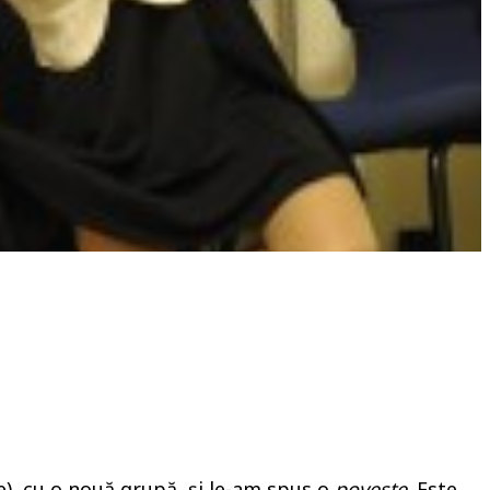
), cu o nouă grupă, și le-am spus o
poveste
. Este