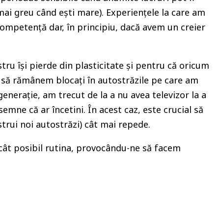
 mai greu când ești mare). Experiențele la care am
competență dar, în principiu, dacă avem un creier
ru își pierde din plasticitate și pentru că oricum
ă să rămânem blocați în autostrăzile pe care am
enerație, am trecut de la a nu avea televizor la a
emne că ar încetini. În acest caz, este crucial să
strui noi autostrăzi) cât mai repede.
 cât posibil rutina, provocându-ne să facem