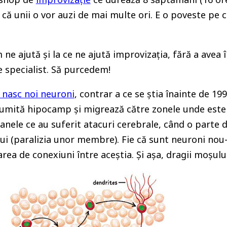
 că unii o vor auzi de mai multe ori. E o poveste pe 
ne ajută și la ce ne ajută improvizația, fără a ave
e specialist. Să purcedem!
e nasc noi neuroni
, contrar a ce se știa înainte de 199
 numită hipocamp și migrează către zonele unde este 
nele ce au suferit atacuri cerebrale, când o parte di
lui (paralizia unor membre). Fie că sunt neuroni nou
area de conexiuni între aceștia. Și așa, dragii moșul