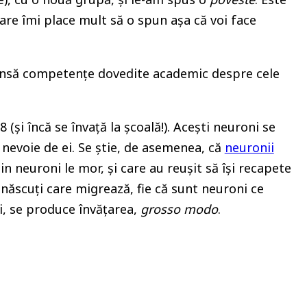
care îmi place mult să o spun așa că voi face
a însă competențe dovedite academic despre cele
8 (și încă se învață la școală!). Acești neuroni se
nevoie de ei. Se știe, de asemenea, că
neuronii
n neuroni le mor, și care au reușit să își recapete
-născuți care migrează, fie că sunt neuroni ce
ui, se produce învățarea,
grosso modo
.