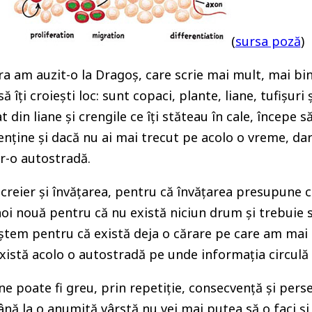
(
sursa poză
)
a am auzit-o la Dragoș, care scrie mai mult, mai bi
 îți croiești loc: sunt copaci, plante, liane, tufișuri
t din liane și crengile ce îți stăteau în cale, începe 
ține și dacă nu ai mai trecut pe acolo o vreme, dar
tr-o autostradă.
 creier și învățarea, pentru că învățarea presupune c
oi nouă pentru că nu există niciun drum și trebuie 
m pentru că există deja o cărare pe care am mai fos
istă acolo o autostradă pe unde informația circulă 
ne poate fi greu, prin repetiție, consecvență și per
până la o anumită vârstă nu vei mai putea să o faci și