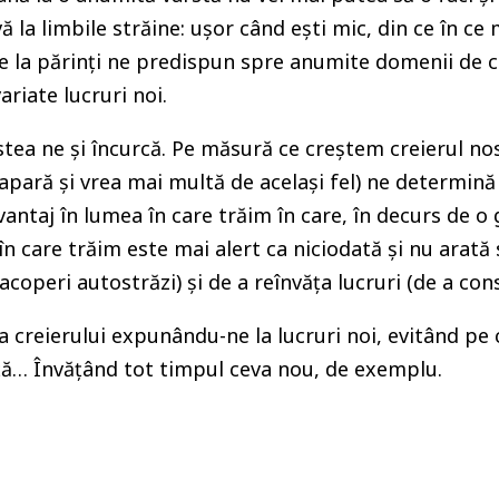
ă la limbile străine: ușor când ești mic, din ce în ce
de la părinți ne predispun spre anumite domenii de 
riate lucruri noi.
ea ne și încurcă. Pe măsură ce creștem creierul nost
apară și vrea mai multă de același fel) ne determin
antaj în lumea în care trăim în care, în decurs de o g
în care trăim este mai alert ca niciodată și nu arată s
coperi autostrăzi) și de a reînvăța lucruri (de a con
a creierului expunându-ne la lucruri noi, evitând pe
ță… Învățând tot timpul ceva nou, de exemplu.