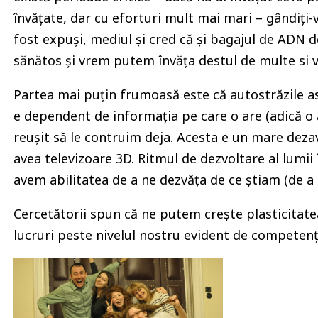
învățate, dar cu eforturi mult mai mari – gândiți-v
fost expuși, mediul și cred că și bagajul de ADN 
sănătos și vrem putem învăța destul de multe si va
Partea mai puțin frumoasă este că autostrăzile ast
e dependent de informația pe care o are (adică o 
reușit să le contruim deja. Acesta e un mare dezav
avea televizoare 3D. Ritmul de dezvoltare al lumii 
avem abilitatea de a ne dezvăța de ce știam (de a a
Cercetătorii spun că ne putem crește plasticitate
lucruri peste nivelul nostru evident de competen