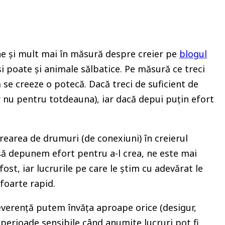
ne și mult mai în măsură despre creier pe
blogul
 și poate și animale sălbatice. Pe măsură ce treci
să se creeze o potecă. Dacă treci de suficient de
 nu pentru totdeauna), iar dacă depui puțin efort
rearea de drumuri (de conexiuni) în creierul
să depunem efort pentru a-l crea, ne este mai
t, iar lucrurile pe care le știm cu adevărat le
foarte rapid.
severență putem învăța aproape orice (desigur,
 perioade sensibile când anumite lucruri pot fi