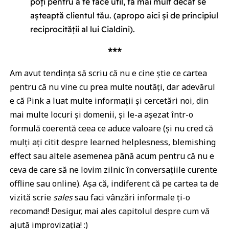
poți pentru a te face util, fă mai mult decât se
așteaptă clientul tău. (apropo aici și de principiul
reciprocității al lui Cialdini).
***
Am avut tendința să scriu că nu e cine știe ce cartea
pentru că nu vine cu prea multe noutăți, dar adevărul
e că Pink a luat multe informații și cercetări noi, din
mai multe locuri și domenii, și le-a așezat într-o
formulă coerentă ceea ce aduce valoare (și nu cred că
mulți ați citit despre learned helplesness, blemishing
effect sau altele asemenea până acum pentru că nu e
ceva de care să ne lovim zilnic în conversațiile curente
offline sau online). Așa că, indiferent că pe cartea ta de
vizită scrie
sales
sau faci vânzări informale ți-o
recomand! Desigur, mai ales capitolul despre cum vă
ajută improvizația! :)