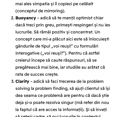
mai ales simpatia și îl copiezi pe celălalt
(conceptul de mirroring).
Buoyancy
– adică să te menții optimist chiar
dacă treci prin greu, primești respingeri și nu ies
lucrurile. Să rămâi pozitiv și concentrat. Un
concept care mi-a plăcut aici este să înlocuiești
gândurile de tipul „voi reuși!” cu formulări
interogative („voi reuși?”). Pentru că astfel
creierul începe să caute răspunsuri, să se
pregătească mai bine, iar studiile au arătat că
rata de succes crește.
Clarity
– adică să faci trecerea de la
problem
solving
la
problem finding
, să ajuți clientul să își
dea seama ce problemă are pentru că dacă știe
deja și-o poate rezolva singur (mă refer din nou
la faptul că are acces la informații). Și să înveți
să setezi cadre, să pui lucrurile în contextul