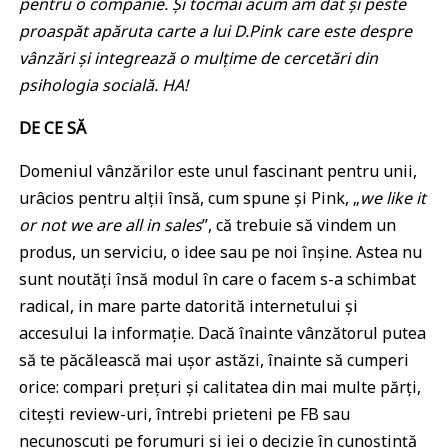
pentru o companie. Și tocmai acum am dat și peste
proaspăt apăruta carte a lui D.Pink care este despre
vânzări și integrează o mulțime de cercetări din
psihologia socială. HA!
DE CE SĂ
Domeniul vânzărilor este unul fascinant pentru unii,
urâcios pentru alții însă, cum spune și Pink, „
we like it
or not we are all in sales
”, că trebuie să vindem un
produs, un serviciu, o idee sau pe noi înșine. Astea nu
sunt noutăți însă modul în care o facem s-a schimbat
radical, in mare parte datorită internetului și
accesului la informație. Dacă înainte vânzătorul putea
să te păcălească mai ușor astăzi, înainte să cumperi
orice: compari prețuri și calitatea din mai multe părți,
citești review-uri, întrebi prieteni pe FB sau
necunoscuți pe forumuri și iei o decizie în cunoștință