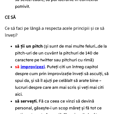
potrivit.
CE SĂ
Ce să faci pe lângă a respecta acele principii și ce să
înveți?
să ții un pitch
(și sunt de mai multe feluri…de la
pitch-uri de un cuvânt la pitchuri de 140 de
caractere pe twitter sau pitchuri cu rimă)
să
improvizezi
. Puteți citi un întreg capitol
despre cum prin improvizație înveți să asculți, să
spui da, și să îl ajuți pe celălalt să arate bine –
lucruri despre care am mai scris și veți mai citi
aici.
să servești.
Fă ca ceea ce vinzi să devină
personal, găsește-i un scop măreț și fă tot ce