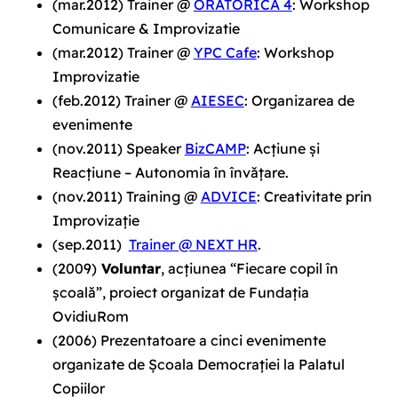
(mar.2012) Trainer @
ORATORICA 4
: Workshop
Comunicare & Improvizatie
(mar.2012) Trainer @
YPC Cafe
: Workshop
Improvizatie
(feb.2012) Trainer @
AIESEC
: Organizarea de
evenimente
(
nov.2011
) Speaker
BizCAMP
: Acțiune și
Reacțiune – Autonomia în învățare.
(
nov.2011
) Training @
ADVICE
: Creativitate prin
Improvizație
(
sep.2011
)
Trainer @ NEXT HR
.
(2009)
Voluntar
, acțiunea “Fiecare copil în
școală”, proiect organizat de Fundația
OvidiuRom
(2006)
Prezentatoare a cinci evenimente
organizate de Școala Democrației la Palatul
Copiilor