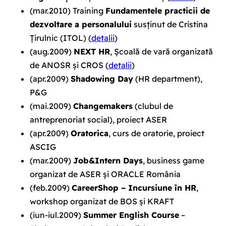
(mar.2010)
Training
Fundamentele practicii de
dezvoltare a personalului
susținut de Cristina
Țirulnic (ITOL) (
detalii
)
(aug.2009)
NEXT HR
, Școală de vară organizată
de ANOSR și CROS (
detalii
)
(apr.2009)
Shadowing Day
(HR department),
P&G
(mai.2009)
Changemakers
(clubul de
antreprenoriat social), proiect ASER
(apr.2009)
Oratorica
, curs de oratorie, proiect
ASCIG
(mar.2009)
Job&Intern Days
, business game
organizat de ASER și ORACLE România
(feb.2009)
CareerShop – Incursiune în HR
,
workshop organizat de BOS și KRAFT
(iun-iul.2009)
Summer English Course
–