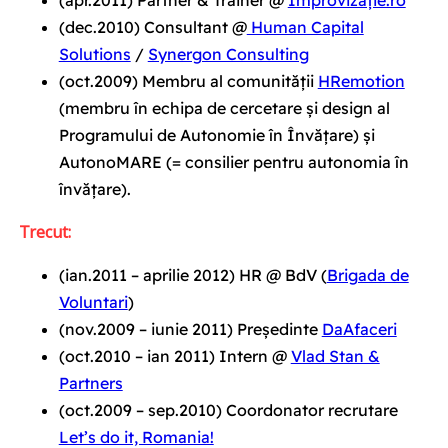
(
apr.2011
) Partner & Trainer @
Improvizație.ro
(dec.2010)
Consultant @
Human Capital
Solutions
/
Synergon Consulting
(
oct.2009
) Membru al comunității
HRemotion
(membru în echipa de cercetare și design al
Programului de Autonomie în Învățare) și
AutonoMARE (= consilier pentru autonomia în
învățare).
Trecut:
(ian.2011 – aprilie 2012) HR @ BdV (
Brigada de
Voluntari
)
(nov.2009 – iunie 2011)
Președinte
DaAfaceri
(oct.2010 – ian 2011)
Intern @
Vlad Stan &
Partners
(oct.2009 – sep.2010)
Coordonator recrutare
Let’s do it, Romania!