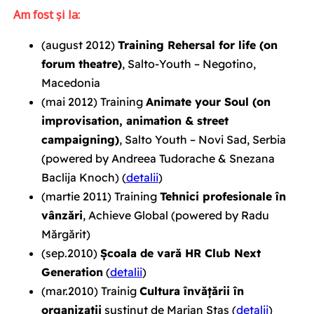
Am fost și la:
(
august 2012
)
Training Rehersal for life (on
forum theatre)
, Salto-Youth – Negotino,
Macedonia
(mai 2012)
Training
Animate your Soul (on
improvisation, animation & street
campaigning)
, Salto Youth – Novi Sad, Serbia
(powered by Andreea Tudorache & Snezana
Baclija Knoch)
(
detalii
)
(martie 2011)
Training
Tehnici profesionale în
vânzări
, Achieve Global
(powered by Radu
Mărgărit)
(sep.2010)
Școala de vară HR Club Next
Generation
(
detalii
)
(mar.2010)
Trainig
Cultura învățării în
organizații
susținut de Marian Staș (
detalii
)