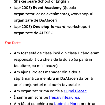
Shakespeare School of English
(apr.2008)
Event Academy
(Școala
organizatorilor de evenimente), workshopuri
organizate de DaAfaceri
(apr.2008)
One step forward
, workshopuri
organizate de AIESEC
Fun
facts:
Am fost șefă de clasă încă din clasa I când eram
responsabilă cu cheia de la dulap (și până în
facultate, cu mici pauze).
Am ajuns Project manager din a doua
săptămână ca membru în DaAfaceri
datorită
unei conjuncturi mai puțin favorabile.
Am organizat prima ediție a
Cupei Pleosc
.
Înainte am scris pe
treicuvinteaiurea
.
Am făcut coaching cu
Ludmila Marin
printr-un