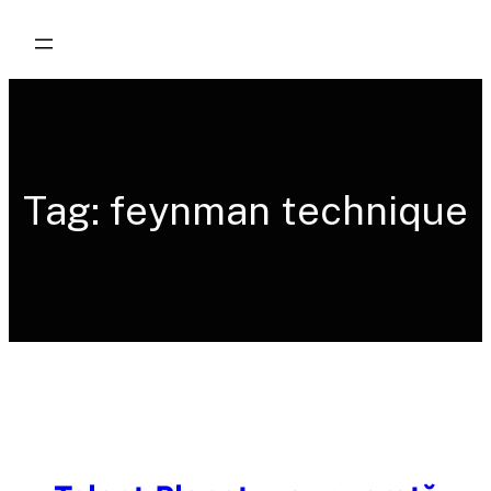
Skip
to
content
Tag:
feynman technique