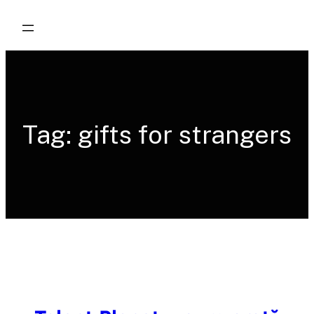
Skip
to
content
Tag:
gifts for strangers