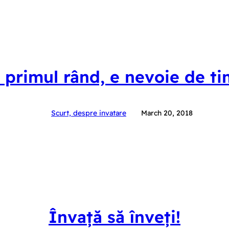
 primul rând, e nevoie de t
Scurt, despre invatare
March 20, 2018
Învață să înveți!