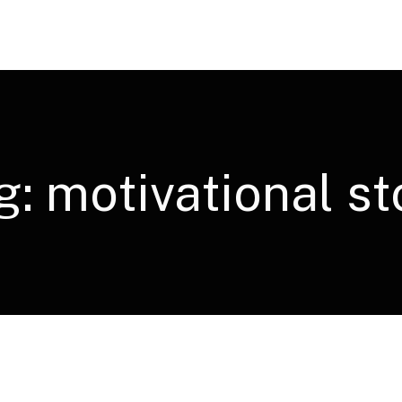
g:
motivational st